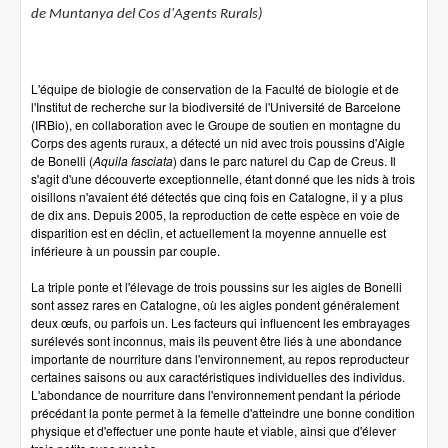
de Muntanya del Cos d'Agents Rurals)
L'équipe de biologie de conservation de la Faculté de biologie et de
l'Institut de recherche sur la biodiversité de l'Université de Barcelone
(IRBio), en collaboration avec le Groupe de soutien en montagne du
Corps des agents ruraux, a détecté un nid avec trois poussins d'Aigle
de Bonelli (
Aquila fasciata
) dans le parc naturel du Cap de Creus. Il
s'agit d'une découverte exceptionnelle, étant donné que les nids à trois
oisillons n'avaient été détectés que cinq fois en Catalogne, il y a plus
de dix ans. Depuis 2005, la reproduction de cette espèce en voie de
disparition est en déclin, et actuellement la moyenne annuelle est
inférieure à un poussin par couple.
La triple ponte et l'élevage de trois poussins sur les aigles de Bonelli
sont assez rares en Catalogne, où les aigles pondent généralement
deux œufs, ou parfois un. Les facteurs qui influencent les embrayages
surélevés sont inconnus, mais ils peuvent être liés à une abondance
importante de nourriture dans l'environnement, au repos reproducteur
certaines saisons ou aux caractéristiques individuelles des individus.
L'abondance de nourriture dans l'environnement pendant la période
précédant la ponte permet à la femelle d'atteindre une bonne condition
physique et d'effectuer une ponte haute et viable, ainsi que d'élever