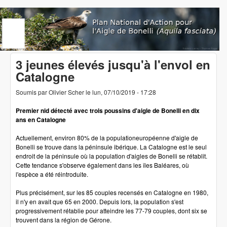
Aller au contenu principal
www.aigledebonelli.org
3 jeunes élevés jusqu'à l'envol en
Catalogne
Soumis par
Olivier Scher
le
lun, 07/10/2019 - 17:28
Premier nid détecté avec trois poussins d'aigle de Bonelli en dix
ans en Catalogne
Actuellement, environ 80% de la populationeuropéenne d'aigle de
Bonelli se trouve dans la péninsule ibérique. La Catalogne est le seul
endroit de la péninsule où la population d'aigles de Bonelli se rétablit.
Cette tendance s'observe également dans les îles Baléares, où
l'espèce a été réintroduite.
Plus précisément, sur les 85 couples recensés en Catalogne en 1980,
il n'y en avait que 65 en 2000. Depuis lors, la population s'est
progressivement rétablie pour atteindre les 77-79 couples, dont six se
trouvent dans la région de Gérone.