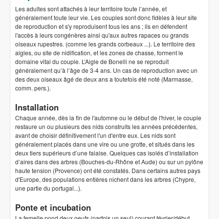
Les adultes sont attachés à leur territoire toute l’année, et
généralement toute leur vie. Les couples sont donc fidèles à leur site
de reproduction et s'y reproduisent tous les ans ; ils en défendent
l'accès à leurs congénères ainsi qu'aux autres rapaces ou grands
oiseaux rupestres. (comme les grands corbeaux ...). Le territoire des
aigles, ou site de nidification, et les zones de chasse, forment le
domaine vital du couple. L’Aigle de Bonelli ne se reproduit
généralement qu’à l’âge de 3-4 ans. Un cas de reproduction avec un
des deux oiseaux âgé de deux ans a toutefois été noté (Marmasse,
comm. pers.).
Installation
Chaque année, dès la fin de l'automne ou le début de l'hiver, le couple
restaure un ou plusieurs des nids construits les années précédentes,
avant de choisir définitivement l'un d'entre eux. Les nids sont
généralement placés dans une vire ou une grotte, et situés dans les
deux tiers supérieurs d’une falaise. Quelques cas isolés d’installation
d’aires dans des arbres (Bouches-du-Rhône et Aude) ou sur un pylône
haute tension (Provence) ont été constatés. Dans certains autres pays
d'Europe, des populations entières nichent dans les arbres (Chypre,
une partie du portugal...).
Ponte et incubation
La femelle pond deux oeufs (parfois un seul) courant février/début