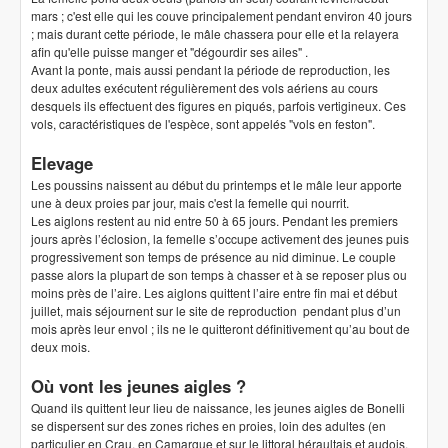
mars ; c'est elle qui les couve principalement pendant environ 40 jours
; mais durant cette période, le mâle chassera pour elle et la relayera
afin qu'elle puisse manger et "dégourdir ses ailes" .
Avant la ponte, mais aussi pendant la période de reproduction, les
deux adultes exécutent régulièrement des vols aériens au cours
desquels ils effectuent des figures en piqués, parfois vertigineux. Ces
vols, caractéristiques de l'espèce, sont appelés "vols en feston".
Elevage
Les poussins naissent au début du printemps et le mâle leur apporte
une à deux proies par jour, mais c'est la femelle qui nourrit.
Les aiglons restent au nid entre 50 à 65 jours. Pendant les premiers
jours après l’éclosion, la femelle s’occupe activement des jeunes puis
progressivement son temps de présence au nid diminue. Le couple
passe alors la plupart de son temps à chasser et à se reposer plus ou
moins près de l’aire. Les aiglons quittent l’aire entre fin mai et début
juillet, mais séjournent sur le site de reproduction pendant plus d’un
mois après leur envol ; ils ne le quitteront définitivement qu’au bout de
deux mois.
Où vont les jeunes aigles ?
Quand ils quittent leur lieu de naissance, les jeunes aigles de Bonelli
se dispersent sur des zones riches en proies, loin des adultes (en
particulier en Crau, en Camargue et sur le littoral héraultais et audois,