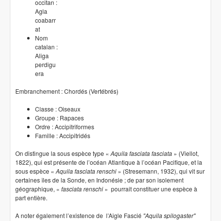
occitan :
Agla
coabarr
at
Nom
catalan :
Aliga
perdigu
era
Embranchement : Chordés (Vertébrés)
Classe : Oiseaux
Groupe : Rapaces
Ordre : Accipitriformes
Famille : Accipitridés
On distingue la sous espèce type «
Aquila fasciata fasciata
» (Viellot,
1822), qui est présente de l’océan Atlantique à l’océan Pacifique, et la
sous espèce «
Aquila fasciata renschi
» (Stresemann, 1932), qui vit sur
certaines îles de la Sonde, en Indonésie ; de par son isolement
géographique, «
fasciata renschi
» pourrait constituer une espèce à
part entière.
A noter également l’existence de l’Aigle Fascié
"Aquila spilogaster"