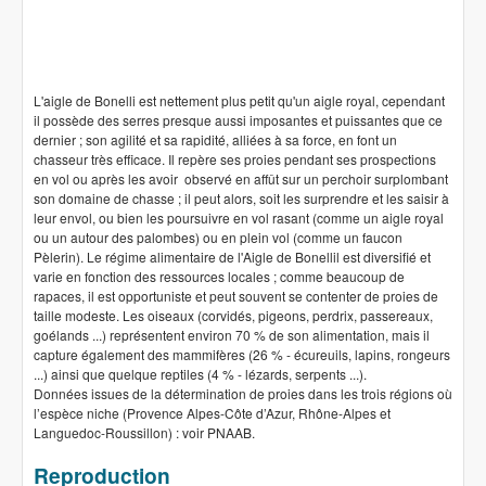
L'aigle de Bonelli est nettement plus petit qu'un aigle royal, cependant
il possède des serres presque aussi imposantes et puissantes que ce
dernier ; son agilité et sa rapidité, alliées à sa force, en font un
chasseur très efficace. Il repère ses proies pendant ses prospections
en vol ou après les avoir observé en affût sur un perchoir surplombant
son domaine de chasse ; il peut alors, soit les surprendre et les saisir à
leur envol, ou bien les poursuivre en vol rasant (comme un aigle royal
ou un autour des palombes) ou en plein vol (comme un faucon
Pèlerin). Le régime alimentaire de l'Aigle de Bonellil est diversifié et
varie en fonction des ressources locales ; comme beaucoup de
rapaces, il est opportuniste et peut souvent se contenter de proies de
taille modeste. Les oiseaux (corvidés, pigeons, perdrix, passereaux,
goélands ...) représentent environ 70 % de son alimentation, mais il
capture également des mammifères (26 % - écureuils, lapins, rongeurs
...) ainsi que quelque reptiles (4 % - lézards, serpents ...).
Données issues de la détermination de proies dans les trois régions où
l’espèce niche (Provence Alpes-Côte d’Azur, Rhône-Alpes et
Languedoc-Roussillon) : voir PNAAB.
Reproduction