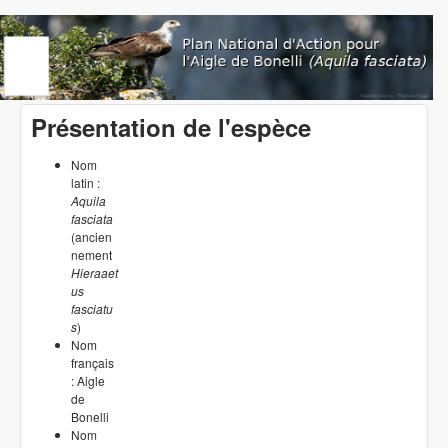
Aller au contenu principal
www.aigledebonelli.org
Présentation de l'espèce
Nom
latin :
Aquila
fasciata
(ancien
nement
Hieraaet
us
fasciatu
s
)
Nom
français
: Aigle
de
Bonelli
Nom