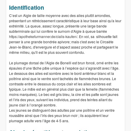
Identification
C’est un Aigle de taille moyenne avec des ailes plutôt arrondies,
présentant un rétrécissement caractéristique à leur base ainsi qu'a leur
extrémité. La queue, assez longue, présente une large bande
subterminale qui lui confère le surnom d’Aigle à queue barrée
https://apothekefurmanner.de/cialis-kaufen/
. En vol, sa silhouette fait
penser à une grande bondrée apivore; mais c'est avec le Circaète
Jean-le-Blanc, d'envergure et d’aspect assez proche et partageant le
même milieu, qu'il est le plus souvent confondu.
Le plumage dorsal de l’Aigle de Bonelli est brun foncé, orné entre les
épaules d’une tâche pâle unique à l’espèce qui s’agrandit avec l’âge.
Le dessous des ailes est sombre avec le bord antérieur blanc et la
poitrine ainsi que le ventre sont tachetés de flammèches brunes. Le
contraste entre le dessous du corps clair et les ailes sombres est
typique. Le mâle est en général plus clair que la femelle (flammèches
moins marquées). Le bec est gris bleu, la cire et les patte sont jaunes
et l’iris des yeux, suivant les individus, prend des teintes allant du
jaune clair à l’orangé sombre.
Les jeunes se distinguent des adultes par une poitrine et un ventre
roussâtre ainsi que l’iris des yeux brun-noir ; ils acquièrent leur
plumage adulte vers l’âge de 4-5 ans.