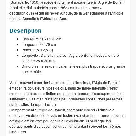
(Bonaparte, 1850), espèce étroitement apparentée à l’Aigle de Bonelli
(dont elle était autrefois considérée comme une « race »
géographique) et qui niche en Afrique, de la Sénégambie à l’Ethiopie
et de la Somalie à l’Afrique du Sud.
Description
Envergure : 150-170 cm
Longueur : 60-70 cm
Poids : 1,5 à 2,5 kg
Longévité : Dans la nature, l’Aigle de Bonelli peut atteindre
l’âge de 25 à 30 ans.
Dimorphisme sexuel : La femelle est plus trapue et plus grande
que le mâle.
Voix : souvent considéré à tort comme silencieux, l'Aigle de Bonelli
émet en fait plusieurs types de cris, mais de faible intensité : "i-hio"
courts et répétés d'excitation (notamment pendant l’accouplement) et
sifflements. Ces manifestations peu bruyantes sont surtout présentes
sur les sites de reproduction.
Comportement : L’Aigle de Bonelli, est réputé discret et difficile à
observer. En dehors des vols en feston (voir chapitre « reproduction »),
cet aigle est en effet peu enclin à l’excentricité et privilégie les
déplacements discret sen vol direct, empruntant souvent les mêmes
itinéraires.