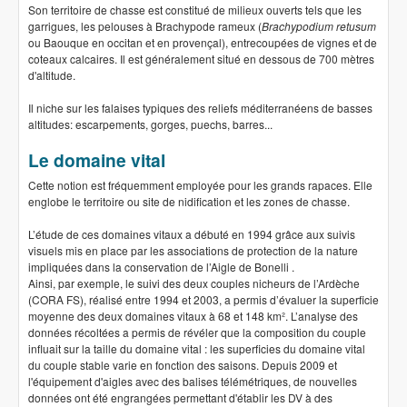
Son territoire de chasse est constitué de milieux ouverts tels que les
garrigues, les pelouses à Brachypode rameux (
Brachypodium retusum
ou Baouque en occitan et en provençal), entrecoupées de vignes et de
coteaux calcaires. Il est généralement situé en dessous de 700 mètres
d'altitude.
Il niche sur les falaises typiques des reliefs méditerranéens de basses
altitudes: escarpements, gorges, puechs, barres...
Le domaine vital
Cette notion est fréquemment employée pour les grands rapaces. Elle
englobe le territoire ou site de nidification et les zones de chasse.
L’étude de ces domaines vitaux a débuté en 1994 grâce aux suivis
visuels mis en place par les associations de protection de la nature
impliquées dans la conservation de l’Aigle de Bonelli .
Ainsi, par exemple, le suivi des deux couples nicheurs de l’Ardèche
(CORA FS), réalisé entre 1994 et 2003, a permis d’évaluer la superficie
moyenne des deux domaines vitaux à 68 et 148 km². L’analyse des
données récoltées a permis de révéler que la composition du couple
influait sur la taille du domaine vital : les superficies du domaine vital
du couple stable varie en fonction des saisons. Depuis 2009 et
l'équipement d'aigles avec des balises télémétriques, de nouvelles
données ont été engrangées permettant d'établir les DV à des