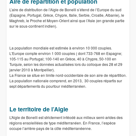
Aire de répartition et population
L’aire de distribution de l’Aigle de Bonelli s’étend de l’Europe du sud
(Espagne, Portugal, Grèce, Chypre, Italie, Serbie, Croatie, Albanie), le
Maghreb, le Proche et Moyen-Orient ainsi que l’Asie (en grande partie
sur le sous-continent indien).
La population mondiale est estimée à environ 10 000 couples.
L'Europe compte environ 1 000 couples ( dont 733-768 en Espagne;
105-115 au Portugal; 100-140 en Grèce, 40 à Chypre, 50-100 en
Turquie, selon les données actualisées lors du colloque des 28 et 29
janvier 2010 à Montpellier).
La France se situe en limite nord-occidentale de son aire de répartition.
La population nationale comprend, en 2013, 30 couples répartis sur
sept départements du pourtour méditerranéen.
Le territoire de l’Aigle
L’Aigle de Bonelli est strictement inféodé aux milieux semi-arides des
régions ensoleillées de type méditerranéen. En France, l’espèce
occupe l’arrière-pays de la côte méditerranéenne.