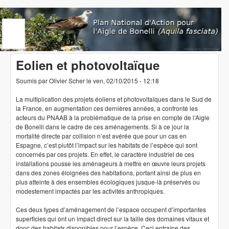
Aller au contenu principal
www.aigledebonelli.org
Eolien et photovoltaïque
Soumis par
Olivier Scher
le
ven, 02/10/2015 - 12:18
La multiplication des projets éoliens et photovoltaïques dans le Sud de
la France, en augmentation ces dernières années, a confronté les
acteurs du PNAAB à la problématique de la prise en compte de l’Aigle
de Bonelli dans le cadre de ces aménagements. Si à ce jour la
mortalité directe par collision n’est avérée que pour un cas en
Espagne, c’est plutôt l’impact sur les habitats de l’espèce qui sont
concernés par ces projets. En effet, le caractère industriel de ces
installations pousse les aménageurs à mettre en œuvre leurs projets
dans des zones éloignées des habitations, portant ainsi de plus en
plus atteinte à des ensembles écologiques jusque-là préservés ou
modestement impactés par les activités anthropiques.
Ces deux types d’aménagement de l’espace occupent d’importantes
superficies qui ont un impact direct sur la taille des domaines vitaux et
donc des habitats disponibles pour l’espèce. Ceci entraîne des