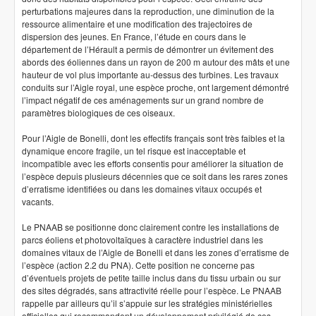
perturbations majeures dans la reproduction, une diminution de la
ressource alimentaire et une modification des trajectoires de
dispersion des jeunes. En France, l’étude en cours dans le
département de l’Hérault a permis de démontrer un évitement des
abords des éoliennes dans un rayon de 200 m autour des mâts et une
hauteur de vol plus importante au-dessus des turbines. Les travaux
conduits sur l’Aigle royal, une espèce proche, ont largement démontré
l’impact négatif de ces aménagements sur un grand nombre de
paramètres biologiques de ces oiseaux.
Pour l’Aigle de Bonelli, dont les effectifs français sont très faibles et la
dynamique encore fragile, un tel risque est inacceptable et
incompatible avec les efforts consentis pour améliorer la situation de
l’espèce depuis plusieurs décennies que ce soit dans les rares zones
d’erratisme identifiées ou dans les domaines vitaux occupés et
vacants.
Le PNAAB se positionne donc clairement contre les installations de
parcs éoliens et photovoltaïques à caractère industriel dans les
domaines vitaux de l’Aigle de Bonelli et dans les zones d’erratisme de
l’espèce (action 2.2 du PNA). Cette position ne concerne pas
d’éventuels projets de petite taille inclus dans du tissu urbain ou sur
des sites dégradés, sans attractivité réelle pour l’espèce. Le PNAAB
rappelle par ailleurs qu’il s’appuie sur les stratégies ministérielles
officielles qui recommandent un développement privilégié de ces