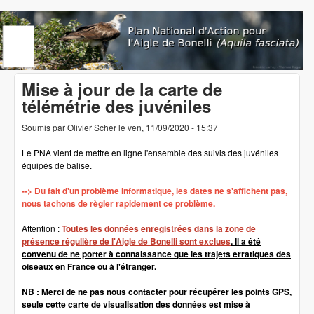
Aller au contenu principal
www.aigledebonelli.org
Mise à jour de la carte de
télémétrie des juvéniles
Soumis par
Olivier Scher
le
ven, 11/09/2020 - 15:37
Le PNA vient de mettre en ligne l'ensemble des suivis des juvéniles
équipés de balise.
--> Du fait d'un problème informatique, les dates ne s'affichent pas,
nous tachons de règler rapidement ce problème.
Attention :
Toutes les données enregistrées dans la zone de
présence régulière de l'Aigle de Bonelli sont exclues
. Il a été
convenu de ne porter à connaissance que les trajets erratiques des
oiseaux en France ou à l'étranger.
NB : Merci de ne pas nous contacter pour récupérer les points GPS,
seule cette carte de visualisation des données est mise à