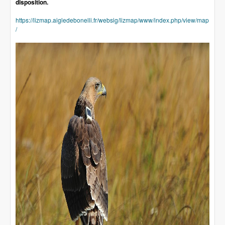
disposition.
https://lizmap.aigledebonelli.fr/websig/lizmap/www/index.php/view/map
/