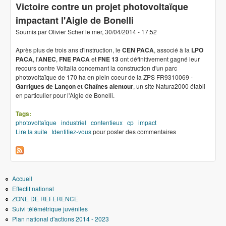
Victoire contre un projet photovoltaïque
impactant l'Aigle de Bonelli
Soumis par
Olivier Scher
le
mer, 30/04/2014 - 17:52
Après plus de trois ans d'instruction, le
CEN PACA
, associé à la
LPO
PACA
, l'
ANEC
,
FNE PACA
et
FNE 13
ont définitivement gagné leur
recours contre Voltalia concernant la construction d'un parc
photovoltaïque de 170 ha en plein coeur de la ZPS FR9310069 -
Garrigues de Lançon et Chaînes alentour
, un site Natura2000 établi
en particulier pour l'Aigle de Bonelli.
Tags:
photovoltaïque
industriel
contentieux
cp
impact
Lire la suite
de Victoire contre un projet photovoltaïque impactant l'Aigle de
Identifiez-vous
pour poster des commentaires
Bonelli
Accueil
Effectif national
ZONE DE REFERENCE
Suivi télémétrique juvéniles
Plan national d'actions 2014 - 2023