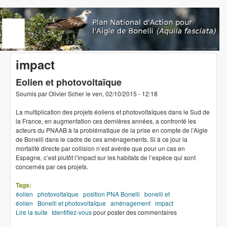
Aller au contenu principal
www.aigledebonelli.org
impact
Eolien et photovoltaïque
Soumis par
Olivier Scher
le
ven, 02/10/2015 - 12:18
La multiplication des projets éoliens et photovoltaïques dans le Sud de
la France, en augmentation ces dernières années, a confronté les
acteurs du PNAAB à la problématique de la prise en compte de l’Aigle
de Bonelli dans le cadre de ces aménagements. Si à ce jour la
mortalité directe par collision n’est avérée que pour un cas en
Espagne, c’est plutôt l’impact sur les habitats de l’espèce qui sont
concernés par ces projets.
Tags:
éolien
photovoltaïque
position PNA Bonelli
bonelli et
éolien
Bonelli et photovoltaïque
aménagement
impact
Lire la suite
de Eolien et photovoltaïque
Identifiez-vous
pour poster des commentaires