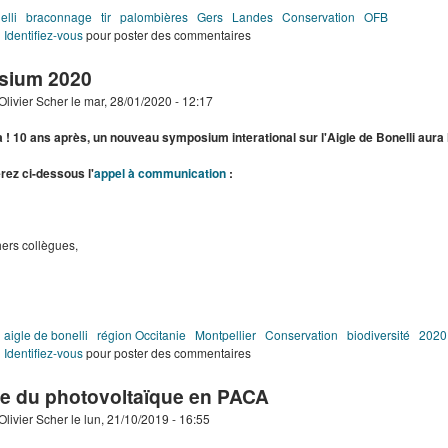
elli
braconnage
tir
palombières
Gers
Landes
Conservation
OFB
de Deux aigles braconnés dans le Sud-Ouest
Identifiez-vous
pour poster des commentaires
sium 2020
Olivier Scher
le
mar, 28/01/2020 - 12:17
à ! 10 ans après, un nouveau symposium interational sur l'Aigle de Bonelli aura 
rez ci-dessous l'
appel à communication
:
ers collègues,
aigle de bonelli
région Occitanie
Montpellier
Conservation
biodiversité
2020
de Symposium 2020
Identifiez-vous
pour poster des commentaires
ne du photovoltaïque en PACA
Olivier Scher
le
lun, 21/10/2019 - 16:55