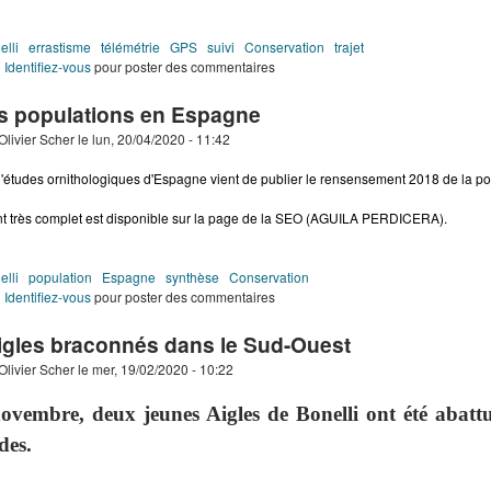
elli
errastisme
télémétrie
GPS
suivi
Conservation
trajet
de Des jeunes voyageurs
Identifiez-vous
pour poster des commentaires
es populations en Espagne
Olivier Scher
le
lun, 20/04/2020 - 11:42
'études ornithologiques d'Espagne vient de publier le rensensement 2018 de la po
 très complet est disponible
sur la page de la SEO (AGUILA PERDICERA)
.
elli
population
Espagne
synthèse
Conservation
de Etat des populations en Espagne
Identifiez-vous
pour poster des commentaires
igles braconnés dans le Sud-Ouest
Olivier Scher
le
mer, 19/02/2020 - 10:22
ovembre, deux jeunes Aigles de Bonelli ont été abatt
des.