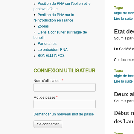
Position du PNA sur l'éolien et le
Tags:
photovoltaïque
aigle de bon
Position du PNA sur la
Lire la suite
réintroduction en France
Zooms
Etat d
Liens à consulter sur l'aigle de
bonelli
Soumis par
Partenaires
La Société d
Le précédent PNA
BONELLI INFOS
Ce document
CONNEXION UTILISATEUR
Tags:
aigle de bon
Nom d'utilisateur
*
Lire la suite
Deux a
Mot de passe
*
Soumis par
Début n
Demander un nouveau mot de passe
des Lan
Tags: