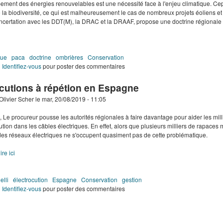
ement des énergies renouvelables est une nécessité face à l'enjeu climatique. C
 la biodiversité, ce qui est malheureusement le cas de nombreux projets éoliens et
certation avec les DDT(M), la DRAC et la DRAAF, propose une doctrine régionale 
que
paca
doctrine
ombrières
Conservation
de Doctrine du photovoltaïque en PACA
Identifiez-vous
pour poster des commentaires
ocutions à répétion en Espagne
Olivier Scher
le
mar, 20/08/2019 - 11:05
Le procureur pousse les autorités régionales à faire davantage pour aider les mi
cution dans les câbles électriques. En effet, alors que plusieurs milliers de rapaces
des réseaux électriques ne s'occupent quasiment pas de cette problématique.
ire ici
elli
électrocution
Espagne
Conservation
gestion
de Electrocutions à répétion en Espagne
Identifiez-vous
pour poster des commentaires