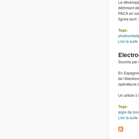
Le développ
détriment de
PACA en con
lignes sont :
Tags:
photovoltaï
Lire la suite
Electr
Soumis par
En Espagne, 
de l'électro
opérateurs 
Un article
à l
Tags:
aigle de bon
Lire la suite