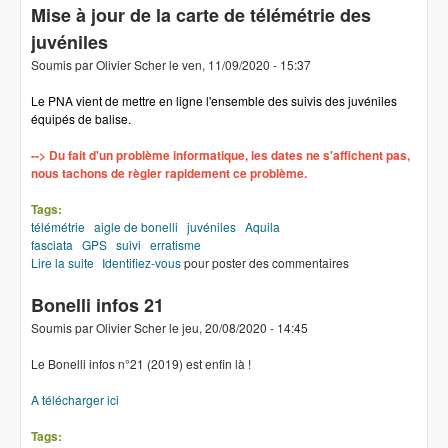
Mise à jour de la carte de télémétrie des
juvéniles
Soumis par
Olivier Scher
le
ven, 11/09/2020 - 15:37
Le PNA vient de mettre en ligne l'ensemble des suivis des juvéniles
équipés de balise.
--> Du fait d'un problème informatique, les dates ne s'affichent pas,
nous tachons de règler rapidement ce problème.
Tags:
télémétrie
aigle de bonelli
juvéniles
Aquila
fasciata
GPS
suivi
erratisme
Lire la suite
de Mise à jour de la carte de télémétrie des juvéniles
Identifiez-vous
pour poster des commentaires
Bonelli infos 21
Soumis par
Olivier Scher
le
jeu, 20/08/2020 - 14:45
Le Bonelli infos n°21 (2019) est enfin là !
A télécharger ici
Tags: