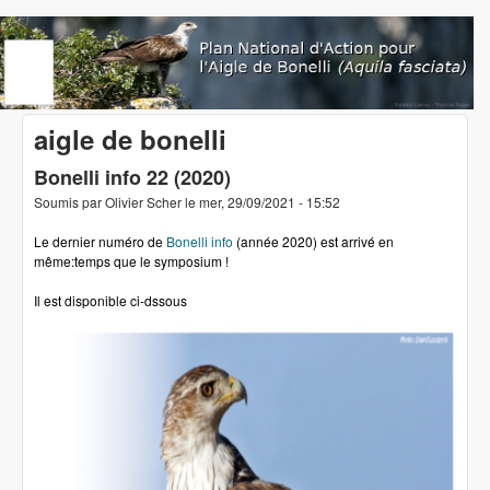
Aller au contenu principal
www.aigledebonelli.org
aigle de bonelli
Bonelli info 22 (2020)
Soumis par
Olivier Scher
le
mer, 29/09/2021 - 15:52
Le dernier numéro de
Bonelli info
(année 2020) est arrivé en
même:temps que le symposium !
Il est disponible ci-dssous