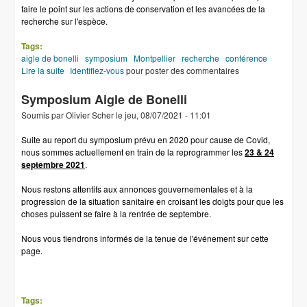
faire le point sur les actions de conservation et les avancées de la
recherche sur l'espèce.
Tags:
aigle de bonelli
symposium
Montpellier
recherche
conférence
Lire la suite
de SYMPOSIUM BONELLI 2021
Identifiez-vous
pour poster des commentaires
Symposium Aigle de Bonelli
Soumis par
Olivier Scher
le
jeu, 08/07/2021 - 11:01
Suite au report du symposium prévu en 2020 pour cause de Covid,
nous sommes actuellement en train de la reprogrammer les
23 & 24
septembre 2021
.
Nous restons attentifs aux annonces gouvernementales et à la
progression de la situation sanitaire en croisant les doigts pour que les
choses puissent se faire à la rentrée de septembre.
Nous vous tiendrons informés de la tenue de l'événement sur cette
page.
Tags: