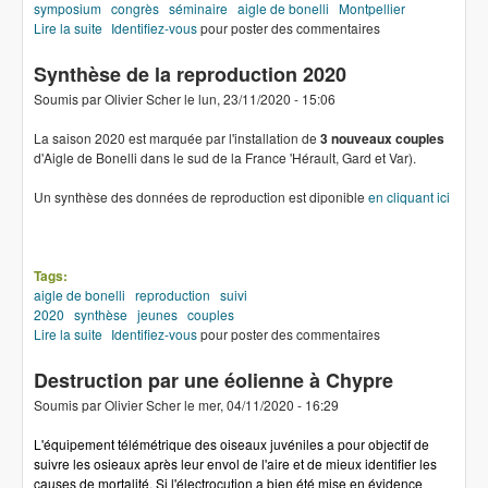
symposium
congrès
séminaire
aigle de bonelli
Montpellier
Lire la suite
de Symposium Aigle de Bonelli
Identifiez-vous
pour poster des commentaires
Synthèse de la reproduction 2020
Soumis par
Olivier Scher
le
lun, 23/11/2020 - 15:06
La saison 2020 est marquée par l'installation de
3 nouveaux couples
d'Aigle de Bonelli dans le sud de la France 'Hérault, Gard et Var).
Un synthèse des données de reproduction est diponible
en cliquant ici
Tags:
aigle de bonelli
reproduction
suivi
2020
synthèse
jeunes
couples
Lire la suite
de Synthèse de la reproduction 2020
Identifiez-vous
pour poster des commentaires
Destruction par une éolienne à Chypre
Soumis par
Olivier Scher
le
mer, 04/11/2020 - 16:29
L'équipement télémétrique des oiseaux juvéniles a pour objectif de
suivre les osieaux après leur envol de l'aire et de mieux identifier les
causes de mortalité. Si l'électrocution a bien été mise en évidence