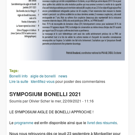
Tags:
Bonelli info
aigle de bonelli
news
Lire la suite
de Bonelli info 22 (2020)
Identifiez-vous
pour poster des commentaires
SYMPOSIUM BONELLI 2021
Soumis par
Olivier Scher
le
mer, 22/09/2021 - 11:16
LE SYMPOSIUM AIGLE DE BONELLI APPROCHE !
Le
programme
est enfin disponible ainsi que le
livret des résumés
.
Nous nous retrouvons dès ce jeudi 23 septembre à Montpellier pour