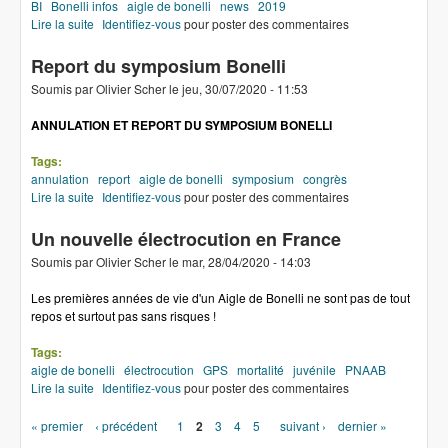
BI
Bonelli infos
aigle de bonelli
news
2019
Lire la suite
de Bonelli infos 21
Identifiez-vous
pour poster des commentaires
Report du symposium Bonelli
Soumis par
Olivier Scher
le
jeu, 30/07/2020 - 11:53
ANNULATION ET REPORT DU SYMPOSIUM BONELLI
Tags:
annulation
report
aigle de bonelli
symposium
congrès
Lire la suite
de Report du symposium Bonelli
Identifiez-vous
pour poster des commentaires
Un nouvelle électrocution en France
Soumis par
Olivier Scher
le
mar, 28/04/2020 - 14:03
Les premières années de vie d'un Aigle de Bonelli ne sont pas de tout
repos et surtout pas sans risques !
Tags:
aigle de bonelli
électrocution
GPS
mortalité
juvénile
PNAAB
Lire la suite
de Un nouvelle électrocution en France
Identifiez-vous
pour poster des commentaires
« premier
‹ précédent
1
2
3
4
5
suivant ›
dernier »
Pages