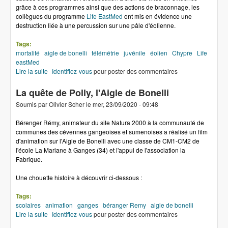
grâce à ces programmes ainsi que des actions de braconnage, les
collègues du programme
Life EastMed
ont mis en évidence une
destruction liée à une percussion sur une pâle d'éolienne.
Tags:
mortalité
aigle de bonelli
télémétrie
juvénile
éolien
Chypre
Life
eastMed
Lire la suite
de Destruction par une éolienne à Chypre
Identifiez-vous
pour poster des commentaires
La quête de Polly, l'Aigle de Bonelli
Soumis par
Olivier Scher
le
mer, 23/09/2020 - 09:48
Bérenger Rémy, animateur du site Natura 2000 à la communauté de
communes des cévennes gangeoises et sumenoises a réalisé un film
d'animation sur l'Aigle de Bonelli avec une classe de CM1-CM2 de
l'école La Mariane à Ganges (34) et l'appui de l'association la
Fabrique.
Une chouette histoire à découvrir ci-dessous :
Tags:
scolaires
animation
ganges
béranger Remy
aigle de bonelli
Lire la suite
de La quête de Polly, l'Aigle de Bonelli
Identifiez-vous
pour poster des commentaires